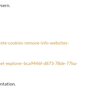
sern.
elete-cookies-remove-info-websites-
rnet-explorer-bca9446f-d873-78de-77ba-
ntation.